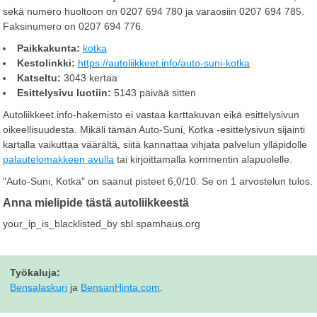
sekä numero huoltoon on 0207 694 780 ja varaosiin 0207 694 785.
Faksinumero on 0207 694 776.
Paikkakunta:
kotka
Kestolinkki:
https://autoliikkeet.info/auto-suni-kotka
Katseltu:
3043 kertaa
Esittelysivu luotiin:
5143 päivää sitten
Autoliikkeet.info-hakemisto ei vastaa karttakuvan eikä esittelysivun
oikeellisuudesta. Mikäli tämän Auto-Suni, Kotka -esittelysivun sijainti
kartalla vaikuttaa väärältä, siitä kannattaa vihjata palvelun ylläpidolle
palautelomakkeen avulla
tai kirjoittamalla kommentin alapuolelle.
"
Auto-Suni, Kotka
" on saanut pisteet
6,0
/
10
. Se on
1
arvostelun tulos.
Anna mielipide tästä autoliikkeestä
your_ip_is_blacklisted_by sbl.spamhaus.org
Työkaluja:
Bensalaskuri
ja
BensanHinta.com
.