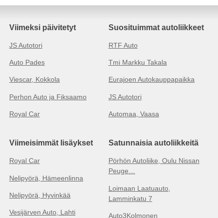
Viimeksi päivitetyt
Suosituimmat autoliikkeet
JS Autotori
RTF Auto
Auto Pades
Tmi Markku Takala
Viescar, Kokkola
Eurajoen Autokauppapaikka
Perhon Auto ja Fiksaamo
JS Autotori
Royal Car
Automaa, Vaasa
Viimeisimmät lisäykset
Satunnaisia autoliikkeitä
Royal Car
Pörhön Autoliike, Oulu Nissan
Peuge…
Nelipyörä, Hämeenlinna
Loimaan Laatuauto,
Nelipyörä, Hyvinkää
Lamminkatu 7
Vesijärven Auto, Lahti
Auto3Kolmonen