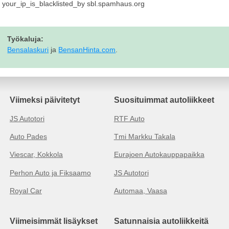
your_ip_is_blacklisted_by sbl.spamhaus.org
Työkaluja:
Bensalaskuri
ja
BensanHinta.com
.
Viimeksi päivitetyt
Suosituimmat autoliikkeet
JS Autotori
RTF Auto
Auto Pades
Tmi Markku Takala
Viescar, Kokkola
Eurajoen Autokauppapaikka
Perhon Auto ja Fiksaamo
JS Autotori
Royal Car
Automaa, Vaasa
Viimeisimmät lisäykset
Satunnaisia autoliikkeitä