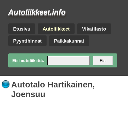
Autoliikkeet.info
Etusivu
Autoliikkeet
Vikatilasto
Pyyntihinnat
Paikkakunnat
Etsi autoliikettä:
Etsi
Autotalo Hartikainen,
Joensuu