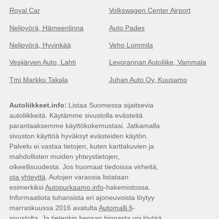
Royal Car
Volkswagen Center Airport
Nelipyörä, Hämeenlinna
Auto Pades
Nelipyörä, Hyvinkää
Veho Lommila
Vesijärven Auto, Lahti
Levorannan Autoliike, Vammala
Tmi Markku Takala
Juhan Auto Oy, Kuusamo
Autoliikkeet.info
Listaa Suomessa sijaitsevia
autoliikkeitä. Käytämme sivustolla evästeitä
parantaaksemme käyttökokemustasi. Jatkamalla
sivuston käyttöä hyväksyt evästeiden käytön.
Palvelu ei vastaa tietojen, kuten karttakuvien ja
mahdollisten muiden yhteystietojen,
oikeellisuudesta. Jos huomaat tiedoissa virheitä,
ota yhteyttä
. Autojen varaosia listataan
esimerkiksi
Autopurkaamo.info
-hakemistossa.
Informaatiota tuhansista eri ajoneuvoista löytyy
marraskuussa 2016 avatulta
Automalli.fi
-
sivustolta. Ja tietenkin bensan hinnasta voi löytää