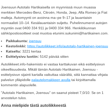
Joensuun Autotalo Hartikaisella on myynnissä muun muassa
merkkien Mercedes-Benz, Citroën, Honda, Jeep, Alfa Romeo ja Fiat
malleja. Automyynti on avoinna ma–pe 9–17 ja lauantaisin
normaalisti 10–14. Kesälauantaisin suljettu. Puhelinnumerot autojen
myyntiin ovat 0400 334 911 ja 0400 334 966. Henkilökunnan
sähköpostiosoitteet ovat muotoa etunimi.sukunimi@hartikainen.com.
Paikkakunta:
joensuu
Kestolinkki:
https://autoliikkeet.info/autotalo-hartikainen-joensuu
Katseltu:
3221 kertaa
Esittelysivu luotiin:
5142 päivää sitten
Autoliikkeet.info-hakemisto ei vastaa karttakuvan eikä esittelysivun
oikeellisuudesta. Mikäli tämän Autotalo Hartikainen, Joensuu -
esittelysivun sijainti kartalla vaikuttaa väärältä, siitä kannattaa vihjata
palvelun ylläpidolle
palautelomakkeen avulla
tai kirjoittamalla
kommentin alapuolelle.
"
Autotalo Hartikainen, Joensuu
" on saanut pisteet
7,0
/
10
. Se on
1
arvostelun tulos.
Anna mielipide tästä autoliikkeestä