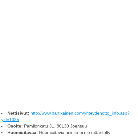
Nettisivut:
http://www.hartikainen.com/yhteydenotto_info.asp?
yid=1335
Osoite:
Pamilonkatu 31, 80130 Joensuu
Huomioitavaa:
Huomioitavia asioita ei ole määritelty