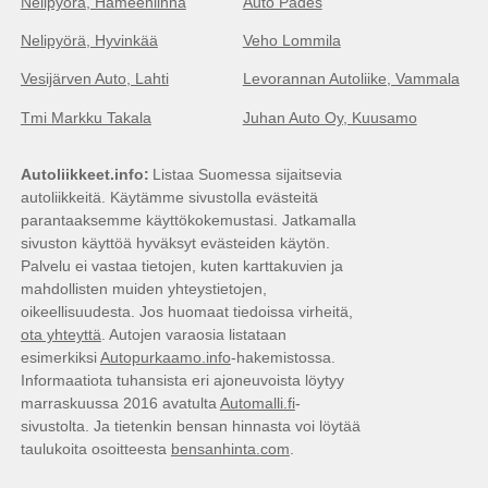
Nelipyörä, Hämeenlinna
Auto Pades
Nelipyörä, Hyvinkää
Veho Lommila
Vesijärven Auto, Lahti
Levorannan Autoliike, Vammala
Tmi Markku Takala
Juhan Auto Oy, Kuusamo
Autoliikkeet.info
Listaa Suomessa sijaitsevia
autoliikkeitä. Käytämme sivustolla evästeitä
parantaaksemme käyttökokemustasi. Jatkamalla
sivuston käyttöä hyväksyt evästeiden käytön.
Palvelu ei vastaa tietojen, kuten karttakuvien ja
mahdollisten muiden yhteystietojen,
oikeellisuudesta. Jos huomaat tiedoissa virheitä,
ota yhteyttä
. Autojen varaosia listataan
esimerkiksi
Autopurkaamo.info
-hakemistossa.
Informaatiota tuhansista eri ajoneuvoista löytyy
marraskuussa 2016 avatulta
Automalli.fi
-
sivustolta. Ja tietenkin bensan hinnasta voi löytää
taulukoita osoitteesta
bensanhinta.com
.