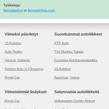
Työkaluja:
Bensalaskuri
ja
BensanHinta.com
.
Viimeksi päivitetyt
Suosituimmat autoliikkeet
JS Autotori
RTF Auto
Auto Pades
Tmi Markku Takala
Viescar, Kokkola
Eurajoen Autokauppapaikka
Perhon Auto ja Fiksaamo
JS Autotori
Royal Car
Automaa, Vaasa
Viimeisimmät lisäykset
Satunnaisia autoliikkeitä
Royal Car
Volkswagen Center Airport