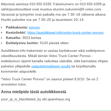
liittyvissä asioissa 010 655 6330. Faksinumero on 010 655 6399 ja
sähköpostiosoitteet ovat muotoa etunimi.sukunimi@fi.volvo.com.
Varaosat ja työnjohto ovat paikalla ma–pe 7.30–18 välisenä aikana.
Huolto palvelee ma–pe 7.30–20 ja lauantaisin 10–14.
Paikkakunta:
porvoo
Kestolinkki:
https://autoliikkeet.info/volvo-truck-center-porvoo
Katseltu:
3023 kertaa
Esittelysivu luotiin:
5143 päivää sitten
Autoliikkeet.info-hakemisto ei vastaa karttakuvan eikä esittelysivun
oikeellisuudesta. Mikäli tämän Volvo Truck Center Porvoo -
esittelysivun sijainti kartalla vaikuttaa väärältä, siitä kannattaa vihjata
palvelun ylläpidolle
palautelomakkeen avulla
tai kirjoittamalla
kommentin alapuolelle.
"
Volvo Truck Center Porvoo
" on saanut pisteet
8,0
/
10
. Se on
2
arvostelun tulos.
Anna mielipide tästä autoliikkeestä
your_ip_is_blacklisted_by sbl.spamhaus.org